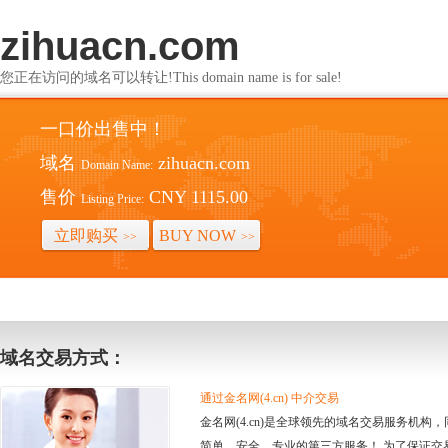
zihuacn.com
您正在访问的域名可以转让!This domain name is for sale!
一口价出售中！
域名
zihuacn.com
Domain Name:
售价
CNY 1115.00
Listing Price:
立即购买
BUY NOW
>>
>>
域名交易方式：
通过金名网(4.cn) 中介交易
金名网(4.cn)是全球领先的域名交易服务机
简单、安全、专业的第三方服务！ 为了保证交