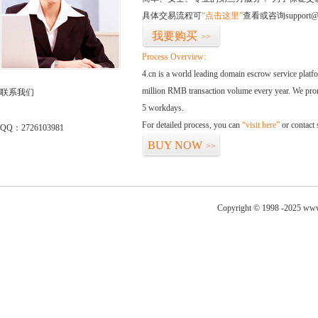
具体交易流程可
“点击这里”
查看或咨询support@
我要购买
>>
Process Overview:
4.cn is a world leading domain escrow service plat
million RMB transaction volume every year. We promi
联系我们
5 workdays.
For detailed process, you can
“visit here”
or contact
QQ：2726103981
BUY NOW
>>
Copyright © 1998 -2025 www